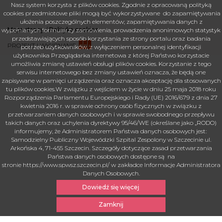
Nasz system korzysta z plików cookies. Zgodnie z opracowaną polityką
cookies przedmiotowe pliki mogą być wykorzystywane do zapamiętywania
ułożenia poszczególnych elementów; zapamiętywania danych z
Mapa strony
/
Polityka cookies
wypełnianych formularzy zamówienia, prowadzenia anonimowych statystyk
przedstawiających sposób korzystania ze strony portalu oraz badania
PROJEKT I WYKONANIE
potrzeb użytkowników, z wyłączeniem personalnej identyfikacji
użytkownika Przeglądarka internetowa z której Państwo korzystacie
umożliwia zmianę ustawień obsługi plików cookies. Korzystanie z tego
serwisu internetowego bez zmiany ustawień oznacza, że będą one
zapisywane w pamięci urządzenia oraz oznacza akceptację dla stosowanych
tu plików cookies.W związku z wejściem w życie w dniu 25 maja 2018 roku
Rozporządzenia Parlamentu Europejskiego i Rady (UE) 2016/679 z dnia 27
kwietnia 2016 r. w sprawie ochrony osób fizycznych w związku z
przetwarzaniem danych osobowych i w sprawie swobodnego przepływu
takich danych oraz uchylenia dyrektywy 95/46/WE (określane jako „RODO)
informujemy, że Administratorem Państwa danych osobowych jest:
Samodzielny Publiczny Wojewódzki Szpital Zespolony w Szczecinie ul.
Arkońska 4, 71-455 Szczecin. Szczegóły dotyczące zasad przetwarzania
Państwa danych osobowych dostępne są na
stronie https://www.spwsz.szczecin.pl/ w zakładce Informacje Administratora
Danych Osobowych.
Dowiedź się więcej
Zamknij