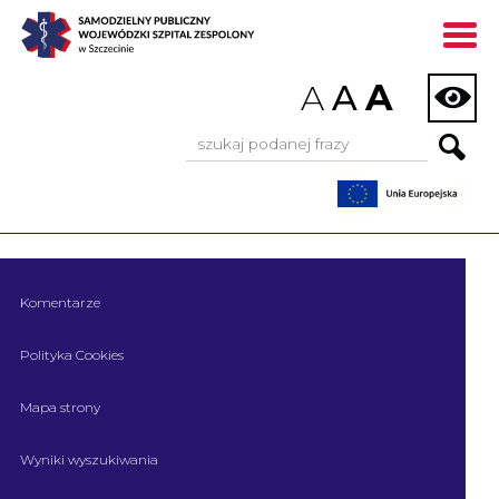
]
A
A
A
Wyszukiwarka:
Nie znalazłem strony (er404)
Komentarze
Polityka Cookies
Mapa strony
Wyniki wyszukiwania