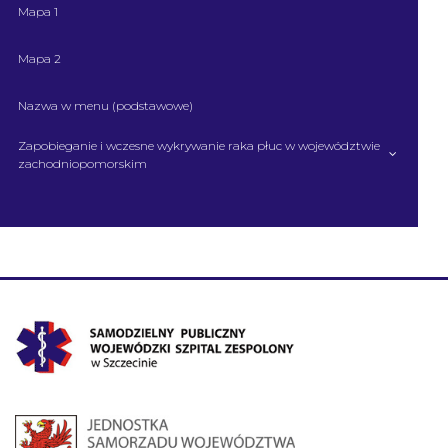
Mapa 1
Mapa 2
Nazwa w menu (podstawowe)
Zapobieganie i wczesne wykrywanie raka płuc w województwie
zachodniopomorskim