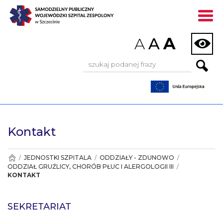
]
A
A
A
Wyszukiwarka:
Kontakt
/
JEDNOSTKI SZPITALA
/
ODDZIAŁY - ZDUNOWO
/
ODDZIAŁ GRUŹLICY, CHORÓB PŁUC I ALERGOLOGII III
/
KONTAKT
SEKRETARIAT